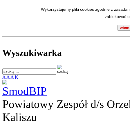
SmodBIP
Wykorzystujemy pliki cookies zgodnie z zasadam
zablokować co
wiem,
Wyszukiwarka
A
A
A
K
Powiatowy Zespół d/s Orze
Kaliszu