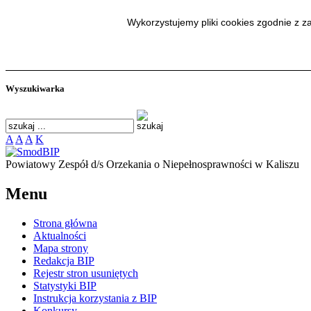
SmodBIP
Wykorzystujemy pliki cookies zgodnie z 
Wyszukiwarka
A
A
A
K
Powiatowy Zespół d/s Orzekania o Niepełnosprawności w Kaliszu
Menu
Strona główna
Aktualności
Mapa strony
Redakcja BIP
Rejestr stron usuniętych
Statystyki BIP
Instrukcja korzystania z BIP
Konkursy