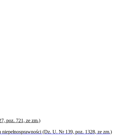
27, poz. 721, ze zm.)
iu niepełnosprawności (Dz. U. Nr 139, poz. 1328, ze zm.)