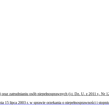
j oraz zatrudnianiu osób niepełnosprawnych (j.t. Dz. U. z 2011 r,. Nr 1
nia 15 lipca 2003 r. w sprawie orzekania o niepełnosprawności i stopn