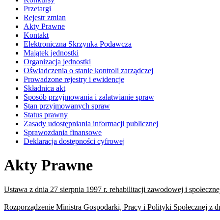
Przetargi
Rejestr zmian
Akty Prawne
Kontakt
Elektroniczna Skrzynka Podawcza
Majątek jednostki
Organizacja jednostki
Oświadczenia o stanie kontroli zarządczej
Prowadzone rejestry i ewidencje
Składnica akt
Sposób przyjmowania i załatwianie spraw
Stan przyjmowanych spraw
Status prawny
Zasady udostępniania informacji publicznej
Sprawozdania finansowe
Deklaracja dostępności cyfrowej
Akty Prawne
Ustawa z dnia 27 sierpnia 1997 r. rehabilitacji zawodowej i społeczne
Rozporządzenie Ministra Gospodarki, Pracy i Polityki Społecznej z d