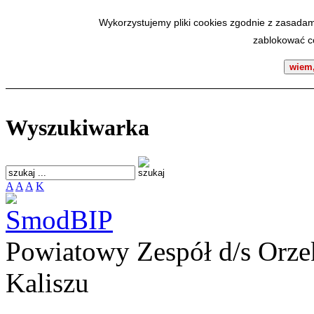
SmodBIP
Wykorzystujemy pliki cookies zgodnie z zasadam
zablokować co
wiem,
Wyszukiwarka
A
A
A
K
Powiatowy Zespół d/s Orze
Kaliszu