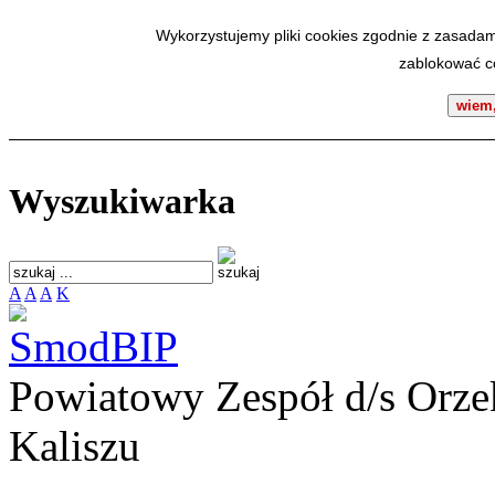
SmodBIP
Wykorzystujemy pliki cookies zgodnie z zasadam
zablokować co
wiem,
Wyszukiwarka
A
A
A
K
Powiatowy Zespół d/s Orze
Kaliszu